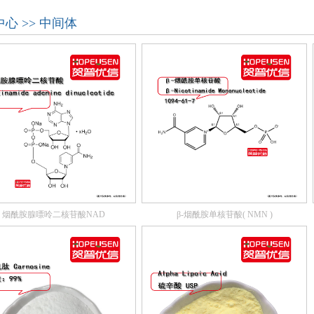
心 >> 中间体
烟酰胺腺嘌呤二核苷酸NAD
β-烟酰胺单核苷酸( NMN )